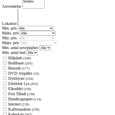
Anvendelse
Lokation
Min. pris
Maks. pris
Min. pris
Maks. pris
Min. antal sovepladser
Min. antal bad
Bålplads
(340)
Boldbane
(205)
Brænde
(177)
DVD Afspiller
(16)
Dybfryser
(316)
Elektrisk Lys
(363)
Elkeddel
(318)
Fest Tilladt
(139)
Handicapegnet
(114)
Internet
(218)
Kaffemaskine
(358)
Køleskab
(367)