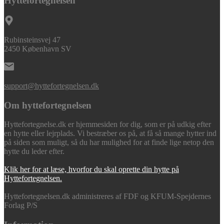
Hyttefortegnelsen
Rubinsteinsvej 47
2450 København SV
support@hyttefortegnelsen.dk
Om hyttefortegnelsen
Hyttefortegnelse.dk er hjemmesiden for dig, som er på udkig efter
en hytte eller lejrplads. Vi bestræber os på, at få så mange hytter ind
på siden som muligt, så du har mulighed for at finde lige netop den
hytte du leder efter.
Klik her for at læse, hvorfor du skal oprette din hytte på
Hyttefortegnelsen.
Hyttefortegnelsen.dk administreres af FDF og KFUM-Spejdernes
Forlag P/S