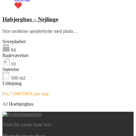
Høbjerghus – Nejlinge
Stor moderne spejderhytte med plads…
Sovepladser
84
Badeværelser
10
Størrelse
500
m2
Udlejning
Fra 7.000 DKK per dag
Af
Hoebjerghus
/
Find din næste hytte her!