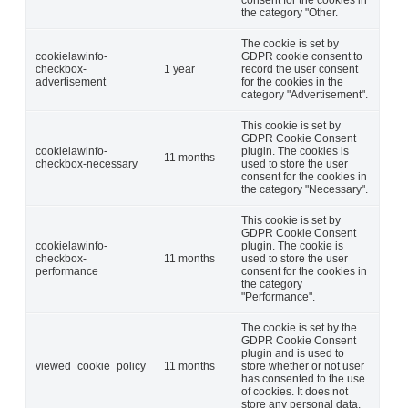
consent for the cookies in
the category "Other.
The cookie is set by
cookielawinfo-
GDPR cookie consent to
checkbox-
1 year
record the user consent
advertisement
for the cookies in the
category "Advertisement".
This cookie is set by
GDPR Cookie Consent
cookielawinfo-
plugin. The cookies is
11 months
checkbox-necessary
used to store the user
consent for the cookies in
the category "Necessary".
This cookie is set by
GDPR Cookie Consent
cookielawinfo-
plugin. The cookie is
checkbox-
11 months
used to store the user
performance
consent for the cookies in
the category
"Performance".
The cookie is set by the
GDPR Cookie Consent
plugin and is used to
viewed_cookie_policy
11 months
store whether or not user
has consented to the use
of cookies. It does not
store any personal data.