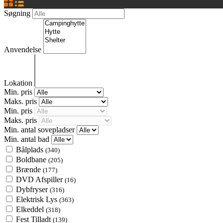
Søgning
Anvendelse
Lokation
Min. pris
Maks. pris
Min. pris
Maks. pris
Min. antal sovepladser
Min. antal bad
Bålplads
(340)
Boldbane
(205)
Brænde
(177)
DVD Afspiller
(16)
Dybfryser
(316)
Elektrisk Lys
(363)
Elkeddel
(318)
Fest Tilladt
(139)