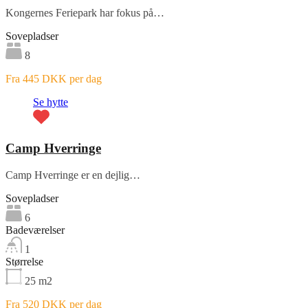
Kongernes Feriepark har fokus på…
Sovepladser
8
Fra 445 DKK per dag
Se hytte
Camp Hverringe
Camp Hverringe er en dejlig…
Sovepladser
6
Badeværelser
1
Størrelse
25
m2
Fra 520 DKK per dag