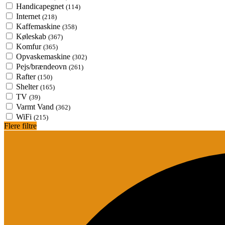
Handicapegnet
(114)
Internet
(218)
Kaffemaskine
(358)
Køleskab
(367)
Komfur
(365)
Opvaskemaskine
(302)
Pejs/brændeovn
(261)
Rafter
(150)
Shelter
(165)
TV
(39)
Varmt Vand
(362)
WiFi
(215)
Flere filtre