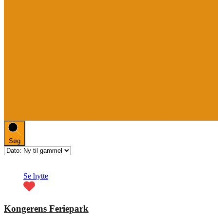
Søg
Fremhævet
Se hytte
Kongerens Feriepark