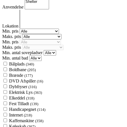
Anvendelse
Lokation
Min. pris
Maks. pris
Min. pris
Maks. pris
Min. antal sovepladser
Min. antal bad
Bålplads
(340)
Boldbane
(205)
Brænde
(177)
DVD Afspiller
(16)
Dybfryser
(316)
Elektrisk Lys
(363)
Elkeddel
(318)
Fest Tilladt
(139)
Handicapegnet
(114)
Internet
(218)
Kaffemaskine
(358)
Køleskab
(367)