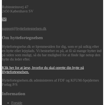
Rubinsteinsvej 47
2450 København SV
support@hyttefortegnelsen.dk
Om hyttefortegnelsen
Hyttefortegnelse.dk er hjemmesiden for dig, som er på udkig efter
en hytte eller lejrplads. Vi bestræber os på, at få så mange hytter ind
på siden som muligt, så du har mulighed for at finde lige netop den
hytte du leder efter.
Klik her for at læse, hvorfor du skal oprette din hytte på
Hyttefortegnelsen.
Hyttefortegnelsen.dk administreres af FDF og KFUM-Spejdernes
Forlag P/S
Information
Forside