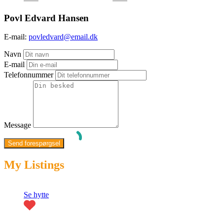
Povl Edvard Hansen
E-mail:
povledvard@email.dk
Navn
E-mail
Telefonnummer
Message
My Listings
Fremhævet
Se hytte