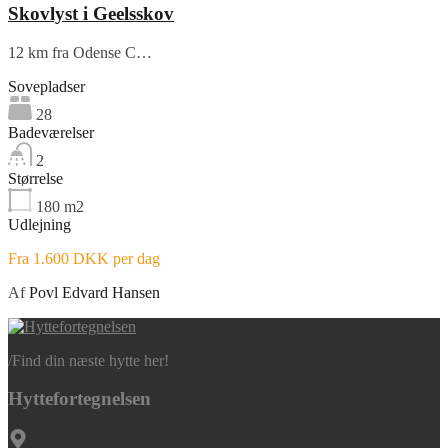
Skovlyst i Geelsskov
12 km fra Odense C…
Sovepladser
28
Badeværelser
2
Størrelse
180
m2
Udlejning
Fra 1.600 DKK per dag
Af
Povl Edvard Hansen
/
Find din næste hytte her!
Hyttefortegnelsen