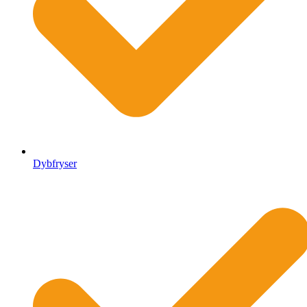
Dybfryser