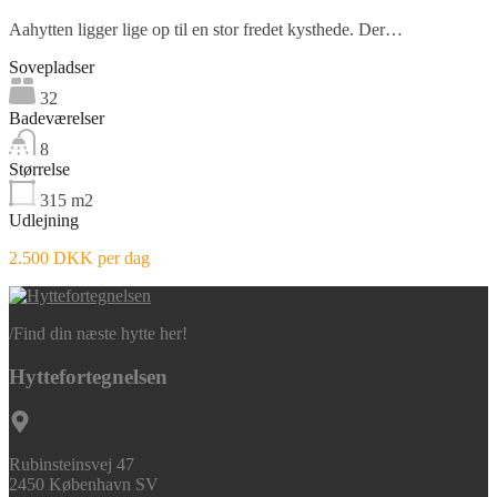
Aahytten ligger lige op til en stor fredet kysthede. Der…
Sovepladser
32
Badeværelser
8
Størrelse
315
m2
Udlejning
2.500 DKK per dag
/
Find din næste hytte her!
Hyttefortegnelsen
Rubinsteinsvej 47
2450 København SV