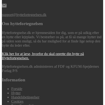
support@hyttefortegnelsen.dk
Om hyttefortegnelsen
Hyttefortegnelse.dk er hjemmesiden for dig, som er på udkig efter
en hytte eller lejrplads. Vi bestræber os på, at få så mange hytter ind
på siden som muligt, så du har mulighed for at finde lige netop den
hytte du leder efter.
Klik her for at læse, hvorfor du skal oprette din hytte på
Hyttefortegnelsen.
Hyttefortegnelsen.dk administreres af FDF og KFUM-Spejdernes
Forlag P/S
Information
Forside
Hytter
Handelsbetingelser
Cookies