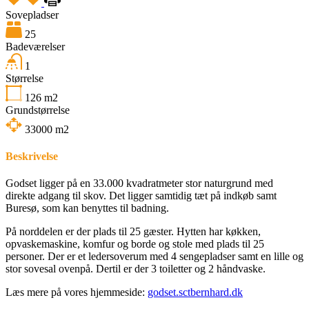
Sovepladser
25
Badeværelser
1
Størrelse
126
m2
Grundstørrelse
33000
m2
Beskrivelse
Godset ligger på en 33.000 kvadratmeter stor naturgrund med
direkte adgang til skov. Det ligger samtidig tæt på indkøb samt
Buresø, som kan benyttes til badning.
På norddelen er der plads til 25 gæster. Hytten har køkken,
opvaskemaskine, komfur og borde og stole med plads til 25
personer. Der er et ledersoverum med 4 sengepladser samt en lille og
stor sovesal ovenpå. Dertil er der 3 toiletter og 2 håndvaske.
Læs mere på vores hjemmeside:
godset.sctbernhard.dk