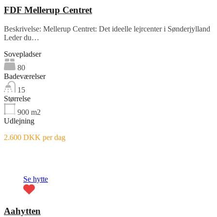
FDF Mellerup Centret
Beskrivelse: Mellerup Centret: Det ideelle lejrcenter i Sønderjylland
Leder du…
Sovepladser
80
Badeværelser
15
Størrelse
900
m2
Udlejning
2.600 DKK per dag
Fremhævet
Se hytte
Aahytten