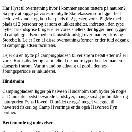
Har I lyst til overnatning hvor I kommer endnu tættere på naturen?
Så prøv at kigge på vores minihytte Stærekassen som ligger helt
nede ved vandet og kun har plads til 2 gæster, vores PigMe med
plads til 2 personer og er som et lukket shelter, indrettet i den type
hytter frilandsgrise bruger eller vores shelters der ligger med ryggen
til campingpladsen med en fantastisk udsigt over marker, skov og
Storebælt. Lejer I en af disse overnatningsformer, er der fuld adgang
til campingpladsen faciliteter.
Lejer du en hytte på campingpladsen bliver strøm betalt efter måler i
vores Romsøhytter og safaritelte. I de andre typer betaler man en
dagspris i strøm. Varmt vand og adgang til pool i dennes
åbningsperiode er inkluderet.
Hindsholm
Campingpladsen ligger på halvøen Hindsholm som byder på nogle
af Danmarks bedst bevarede landsbyer, mange små gårdbutikker og
naturperlen Fyns Hoved. Området er også meget velegnet til
havørred fiskeri og Camp Hverringe er da også Havørred Fyn
partner.
Kerteminde og oplevelser