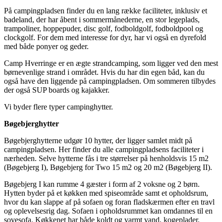
På campingpladsen finder du en lang række faciliteter, inklusiv et
badeland, der har åbent i sommermånederne, en stor legeplads,
trampoliner, hoppepuder, disc golf, fodboldgolf, fodboldpool og
clockgolf. For dem med interesse for dyr, har vi også en dyrefold
med både ponyer og geder.
Camp Hverringe er en ægte strandcamping, som ligger ved den mest
børnevenlige strand i området. Hvis du har din egen båd, kan du
også have den liggende på campingpladsen. Om sommeren tilbydes
der også SUP boards og kajakker.
Vi byder flere typer campinghytter.
Bøgebjerghytter
Bøgebjerghytterne udgør 10 hytter, der ligger samlet midt på
campingpladsen. Her finder du alle campingpladsens faciliteter i
nærheden. Selve hytterne fås i tre størrelser på henholdsvis 15 m2
(Bøgebjerg I), Bøgebjerg for Two 15 m2 og 20 m2 (Bøgebjerg II).
Bøgebjerg I kan rumme 4 gæster i form af 2 voksne og 2 børn.
Hytten byder på et køkken med spiseområde samt et opholdsrum,
hvor du kan slappe af på sofaen og foran fladskærmen efter en travl
og oplevelsesrig dag. Sofaen i opholdsrummet kan omdannes til en
sovesofa. Køkkenet har både koldt og varmt vand, kogeplader,