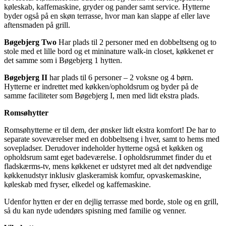
køleskab, kaffemaskine, gryder og pander samt service. Hytterne
byder også på en skøn terrasse, hvor man kan slappe af eller lave
aftensmaden på grill.
Bøgebjerg Two
Har plads til 2 personer med en dobbeltseng og to
stole med et lille bord og et mininature walk-in closet, køkkenet er
det samme som i Bøgebjerg 1 hytten.
Bøgebjerg II
har plads til 6 personer – 2 voksne og 4 børn.
Hytterne er indrettet med køkken/opholdsrum og byder på de
samme faciliteter som Bøgebjerg I, men med lidt ekstra plads.
Romsøhytter
Romsøhytterne er til dem, der ønsker lidt ekstra komfort! De har to
separate soveværelser med en dobbeltseng i hver, samt to hems med
sovepladser. Derudover indeholder hytterne også et køkken og
opholdsrum samt eget badeværelse. I opholdsrummet finder du et
fladskærms-tv, mens køkkenet er udstyret med alt det nødvendige
køkkenudstyr inklusiv glaskeramisk komfur, opvaskemaskine,
køleskab med fryser, elkedel og kaffemaskine.
Udenfor hytten er der en dejlig terrasse med borde, stole og en grill,
så du kan nyde udendørs spisning med familie og venner.