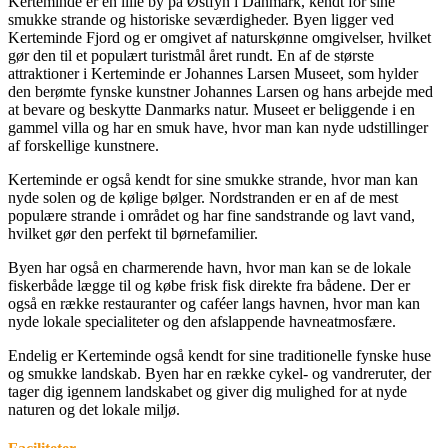
Kerteminde er en lille by på Østfyn i Danmark, kendt for sine
smukke strande og historiske seværdigheder. Byen ligger ved
Kerteminde Fjord og er omgivet af naturskønne omgivelser, hvilket
gør den til et populært turistmål året rundt. En af de største
attraktioner i Kerteminde er Johannes Larsen Museet, som hylder
den berømte fynske kunstner Johannes Larsen og hans arbejde med
at bevare og beskytte Danmarks natur. Museet er beliggende i en
gammel villa og har en smuk have, hvor man kan nyde udstillinger
af forskellige kunstnere.
Kerteminde er også kendt for sine smukke strande, hvor man kan
nyde solen og de kølige bølger. Nordstranden er en af de mest
populære strande i området og har fine sandstrande og lavt vand,
hvilket gør den perfekt til børnefamilier.
Byen har også en charmerende havn, hvor man kan se de lokale
fiskerbåde lægge til og købe frisk fisk direkte fra bådene. Der er
også en række restauranter og caféer langs havnen, hvor man kan
nyde lokale specialiteter og den afslappende havneatmosfære.
Endelig er Kerteminde også kendt for sine traditionelle fynske huse
og smukke landskab. Byen har en række cykel- og vandreruter, der
tager dig igennem landskabet og giver dig mulighed for at nyde
naturen og det lokale miljø.