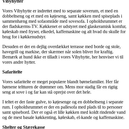
Vibyhytter
Vores Vibyhytte er indrettet med to separate soverum, et med en
dobbeltseng og et med en køjeseng, samt køkken med spiseplads i
sammenhæng med sofaområde med sovesofa. I opholdsrummet er
der fladskærms-TV. Køkkenet er udstyret med glaskeramisk komfur,
køleskab med fryser, elkedel, kaffemaskine og alt hvad du skulle for
brug for i køkkenudstyr.
Desuden er der en dejlig overdækket terrasse med borde og stole,
havegrill og markise, der skærmer når solen bliver for kraftig.
Bemærk at hund ikke er tilladt i vores Vibyhytte, her henviser vi til
vores andre hytter.
Safaritelte
Vores safaritelte er meget populære blandt børnefamilier. Her får
børnene teltturen de drømmer om. Mens mor stadig får en rigtig
seng at sove i og far kan stå oprejst over det hele.
I teltet er der faste gulve, to køjesenge og en dobbeltseng i separate
rum. I opholdsrummet er der en pallesofa med plads til to personer
samt spisebord. Der er også et lille køkken med koldt rindende vand
og de mest basale køkkenting, køleskab, el-kande og kaffemaskine.
Shelter og Stærekasse