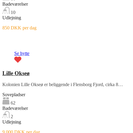
Badeværelser
10
Udlejning
850 DKK per dag
Fremhævet
Se hytte
Lille Okseø
Kolonien Lille Okseø er beliggende i Flensborg Fjord, cirka 8…
Sovepladser
62
Badeværelser
2
Udlejning
9.000 DKK per dag