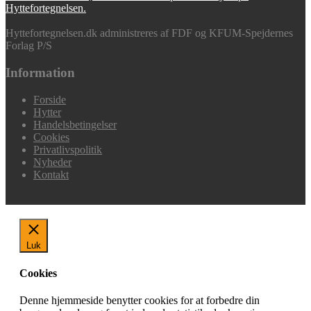
Hyttefortegnelsen.
Hyttefortegnelsen.dk administreres af FDF og KFUM-Spejdernes
Forlag P/S
Information
Forside
Hytter
Handelsbetingelser
Cookies
Privatlivspolitik
Nyheder
Kontakt
Luk
Cookies
Denne hjemmeside benytter cookies for at forbedre din