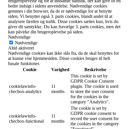
brugeroplevelse og for at indsamle statistik, der kan give os en
bedre indsigt i sidens anvendelse. Nødvendige cookies
gemmes i din browser, da de er nødvendige for at benytte
siden. Vi benytter også 3. parts cookies, blandt andet til at
analysere færden og trafik. Disse cookies sættes kun, hvis du
giver dit samtykke. Du kan fravælge 3. parts cookies, men det
kan påvirke din brugeroplevelse på siden.
Nødvendige
Nødvendige
Altid aktiveret
Nødvendige cookies kan ikke slås fra, da de skal benyttes for
at kunne vise hjemmesiden. Disse cookies bruges til helt
basale funktioner.
Cookie
Varighed
Beskrivelse
This cookie is set by
GDPR Cookie Consent
cookielawinfo-
11
plugin. The cookie is used
checbox-analytics
months
to store the user consent
for the cookies in the
category "Analytics".
The cookie is set by
GDPR cookie consent to
cookielawinfo-
11
record the user consent for
checbox-functional
months
the cookies in the category
"Functional".