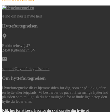
/
Find din næste hytte her!
Hyttefortegnelsen
Rubinsteinsvej 47
2450 København SV
support@hyttefortegnelsen.dk
Om hyttefortegnelsen
Hyttefortegnelse.dk er hjemmesiden for dig, som er på udkig efter
en hytte eller lejrplads. Vi bestræber os på, at få så mange hytter ind
på siden som muligt, så du har mulighed for at finde lige netop den
hytte du leder efter.
Klik her for at læse, hvorfor du skal oprette din hytte på