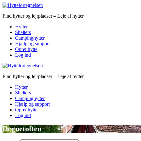
Find hytter og lejrpladser – Leje af hytter
Hytter
Shelters
Campinghytter
Hjælp og support
Opret hytte
Log ind
Find hytter og lejrpladser – Leje af hytter
Hytter
Shelters
Campinghytter
Hjælp og support
Opret hytte
Log ind
Degnetoften