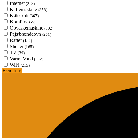
Internet
(218)
Kaffemaskine
(358)
Køleskab
(367)
Komfur
(365)
Opvaskemaskine
(302)
Pejs/brændeovn
(261)
Rafter
(150)
Shelter
(165)
TV
(39)
Varmt Vand
(362)
WiFi
(215)
Flere filtre