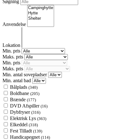
Søgning
Anvendelse
Lokation
Min. pris
Maks. pris
Min. pris
Maks. pris
Min. antal sovepladser
Min. antal bad
Bålplads
(340)
Boldbane
(205)
Brænde
(177)
DVD Afspiller
(16)
Dybfryser
(316)
Elektrisk Lys
(363)
Elkeddel
(318)
Fest Tilladt
(139)
Handicapegnet
(114)