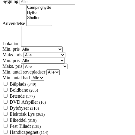
Søgning
Anvendelse
Lokation
Min. pris
Maks. pris
Min. pris
Maks. pris
Min. antal sovepladser
Min. antal bad
Bålplads
(340)
Boldbane
(205)
Brænde
(177)
DVD Afspiller
(16)
Dybfryser
(316)
Elektrisk Lys
(363)
Elkeddel
(318)
Fest Tilladt
(139)
Handicapegnet
(114)