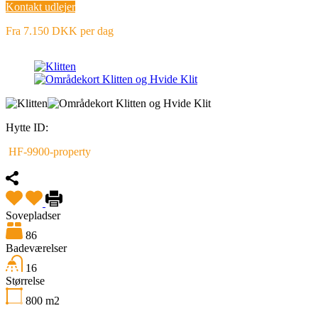
Kontakt udlejer
Fra 7.150 DKK per dag
Hytte ID:
HF-9900-property
Sovepladser
86
Badeværelser
16
Størrelse
800
m2