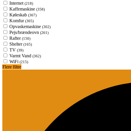
Internet
(218)
Kaffemaskine
(358)
Køleskab
(367)
Komfur
(365)
Opvaskemaskine
(302)
Pejs/brændeovn
(261)
Rafter
(150)
Shelter
(165)
TV
(39)
Varmt Vand
(362)
WiFi
(215)
Flere filtre