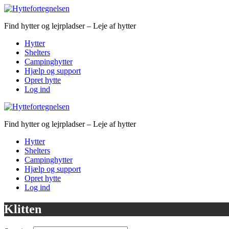
Find hytter og lejrpladser – Leje af hytter
Hytter
Shelters
Campinghytter
Hjælp og support
Opret hytte
Log ind
Find hytter og lejrpladser – Leje af hytter
Hytter
Shelters
Campinghytter
Hjælp og support
Opret hytte
Log ind
Klitten