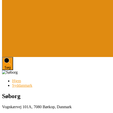
Søg
Hjem
Syddanmark
Søborg
Vognkærvej 101A, 7080 Børkop, Danmark