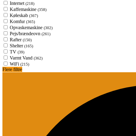
Internet
(218)
Kaffemaskine
(358)
Køleskab
(367)
Komfur
(365)
Opvaskemaskine
(302)
Pejs/brændeovn
(261)
Rafter
(150)
Shelter
(165)
TV
(39)
Varmt Vand
(362)
WiFi
(215)
Flere filtre