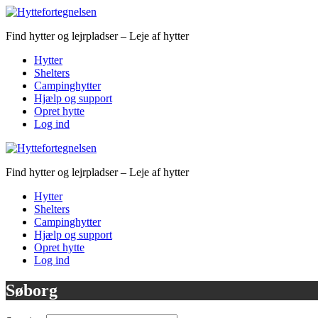
Find hytter og lejrpladser – Leje af hytter
Hytter
Shelters
Campinghytter
Hjælp og support
Opret hytte
Log ind
Find hytter og lejrpladser – Leje af hytter
Hytter
Shelters
Campinghytter
Hjælp og support
Opret hytte
Log ind
Søborg