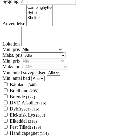
Søgning
Anvendelse
Lokation
Min. pris
Maks. pris
Min. pris
Maks. pris
Min. antal sovepladser
Min. antal bad
Bålplads
(340)
Boldbane
(205)
Brænde
(177)
DVD Afspiller
(16)
Dybfryser
(316)
Elektrisk Lys
(363)
Elkeddel
(318)
Fest Tilladt
(139)
Handicapegnet
(114)