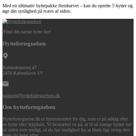
Med en ultimativ hyttepakke fremhævet – kan du oprette 5 hytter og
øge din synlighed på tværs af siden.
/
Find din næste hytte her!
Hyttefortegnelsen
Rubinsteinsvej 47
2450 København SV
support@hyttefortegnelsen.dk
Om hyttefortegnelsen
Hyttefortegnelse.dk er hjemmesiden for dig, som er på udkig efter
en hytte eller lejrplads. Vi bestræber os på, at få så mange hytter ind
på siden som muligt, så du har mulighed for at finde lige netop den
hytte du leder efter.