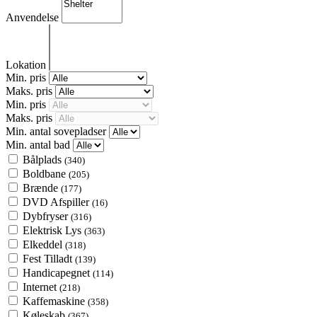
Anvendelse
Lokation
Min. pris
Maks. pris
Min. pris
Maks. pris
Min. antal sovepladser
Min. antal bad
Bålplads
(340)
Boldbane
(205)
Brænde
(177)
DVD Afspiller
(16)
Dybfryser
(316)
Elektrisk Lys
(363)
Elkeddel
(318)
Fest Tilladt
(139)
Handicapegnet
(114)
Internet
(218)
Kaffemaskine
(358)
Køleskab
(367)