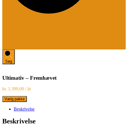
Søg
Ultimativ – Fremhævet
kr.
1.399,00
/ år
Ultimativ
Vælg pakke
-
Fremhævet
Beskrivelse
antal
Beskrivelse