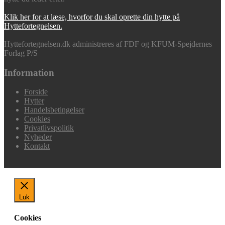
Klik her for at læse, hvorfor du skal oprette din hytte på
Hyttefortegnelsen.
Hyttefortegnelsen.dk administreres af FDF og KFUM-Spejdernes
Forlag P/S
Information
Forside
Hytter
Handelsbetingelser
Cookies
Privatlivspolitik
Nyheder
Kontakt
Luk
Cookies