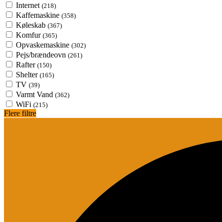
Internet
(218)
Kaffemaskine
(358)
Køleskab
(367)
Komfur
(365)
Opvaskemaskine
(302)
Pejs/brændeovn
(261)
Rafter
(150)
Shelter
(165)
TV
(39)
Varmt Vand
(362)
WiFi
(215)
Flere filtre