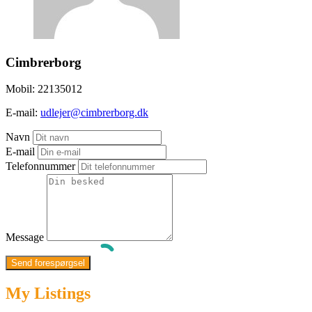
Cimbrerborg
Mobil:
22135012
E-mail:
udlejer@cimbrerborg.dk
Navn
E-mail
Telefonnummer
Message
My Listings