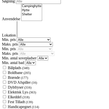
Søgning
Anvendelse
Lokation
Min. pris
Maks. pris
Min. pris
Maks. pris
Min. antal sovepladser
Min. antal bad
Bålplads
(340)
Boldbane
(205)
Brænde
(177)
DVD Afspiller
(16)
Dybfryser
(316)
Elektrisk Lys
(363)
Elkeddel
(318)
Fest Tilladt
(139)
Handicapegnet
(114)