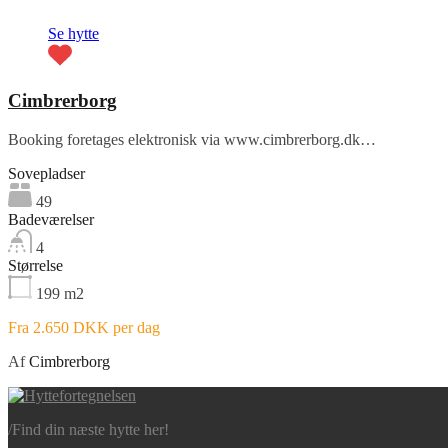
Fremhævet
Se hytte
Cimbrerborg
Booking foretages elektronisk via www.cimbrerborg.dk…
Sovepladser
49
Badeværelser
4
Størrelse
199
m2
Fra 2.650 DKK per dag
Af
Cimbrerborg
/
Find din næste hytte her!