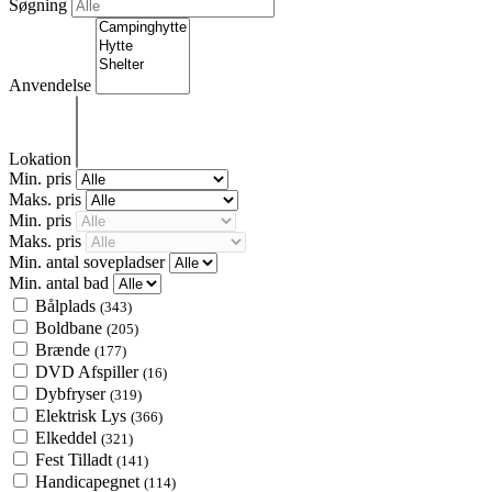
Søgning
Anvendelse
Lokation
Min. pris
Maks. pris
Min. pris
Maks. pris
Min. antal sovepladser
Min. antal bad
Bålplads
(343)
Boldbane
(205)
Brænde
(177)
DVD Afspiller
(16)
Dybfryser
(319)
Elektrisk Lys
(366)
Elkeddel
(321)
Fest Tilladt
(141)
Handicapegnet
(114)