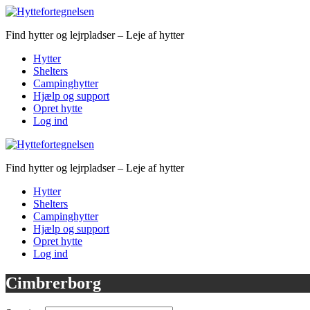
Find hytter og lejrpladser – Leje af hytter
Hytter
Shelters
Campinghytter
Hjælp og support
Opret hytte
Log ind
Find hytter og lejrpladser – Leje af hytter
Hytter
Shelters
Campinghytter
Hjælp og support
Opret hytte
Log ind
Cimbrerborg