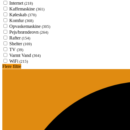
Internet
(218)
Kaffemaskine
(361)
Køleskab
(370)
Komfur
(368)
Opvaskemaskine
(305)
Pejs/brændeovn
(264)
Rafter
(154)
Shelter
(169)
TV
(39)
Varmt Vand
(364)
WiFi
(215)
Flere filtre