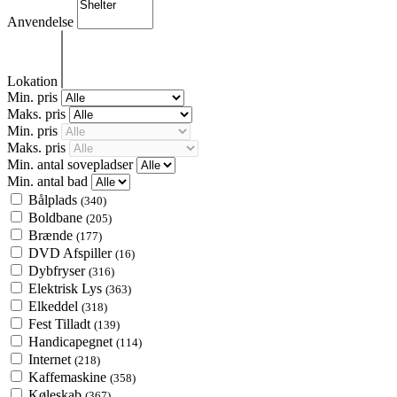
Anvendelse
Lokation
Min. pris
Maks. pris
Min. pris
Maks. pris
Min. antal sovepladser
Min. antal bad
Bålplads
(340)
Boldbane
(205)
Brænde
(177)
DVD Afspiller
(16)
Dybfryser
(316)
Elektrisk Lys
(363)
Elkeddel
(318)
Fest Tilladt
(139)
Handicapegnet
(114)
Internet
(218)
Kaffemaskine
(358)
Køleskab
(367)