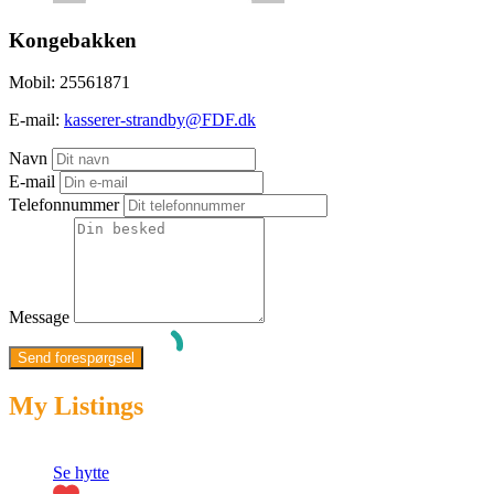
Kongebakken
Mobil:
25561871
E-mail:
kasserer-strandby@FDF.dk
Navn
E-mail
Telefonnummer
Message
My Listings
Fremhævet
Se hytte