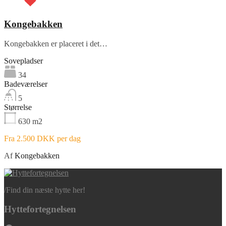
Kongebakken
Kongebakken er placeret i det…
Sovepladser
34
Badeværelser
5
Størrelse
630
m2
Fra 2.500 DKK per dag
Af
Kongebakken
/
Find din næste hytte her!
Hyttefortegnelsen