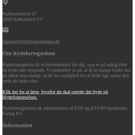
Rubinsteinsvej 47
2450 København SV
support@hyttefortegnelsen.dk
Om hyttefortegnelsen
Hyttefortegnelse.dk er hjemmesiden for dig, som er på udkig efter
en hytte eller lejrplads. Vi bestræber os på, at få så mange hytter ind
på siden som muligt, så du har mulighed for at finde lige netop den
hytte du leder efter.
Klik her for at læse, hvorfor du skal oprette din hytte på
Hyttefortegnelsen.
Hyttefortegnelsen.dk administreres af FDF og KFUM-Spejdernes
Forlag P/S
Information