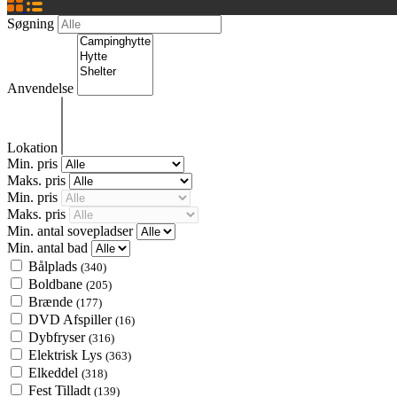
Søgning
Anvendelse
Lokation
Min. pris
Maks. pris
Min. pris
Maks. pris
Min. antal sovepladser
Min. antal bad
Bålplads
(340)
Boldbane
(205)
Brænde
(177)
DVD Afspiller
(16)
Dybfryser
(316)
Elektrisk Lys
(363)
Elkeddel
(318)
Fest Tilladt
(139)