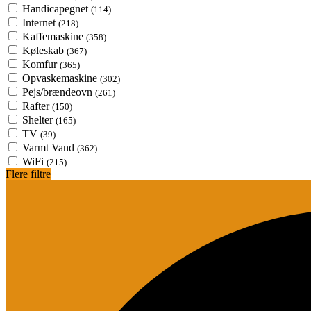
Handicapegnet
(114)
Internet
(218)
Kaffemaskine
(358)
Køleskab
(367)
Komfur
(365)
Opvaskemaskine
(302)
Pejs/brændeovn
(261)
Rafter
(150)
Shelter
(165)
TV
(39)
Varmt Vand
(362)
WiFi
(215)
Flere filtre