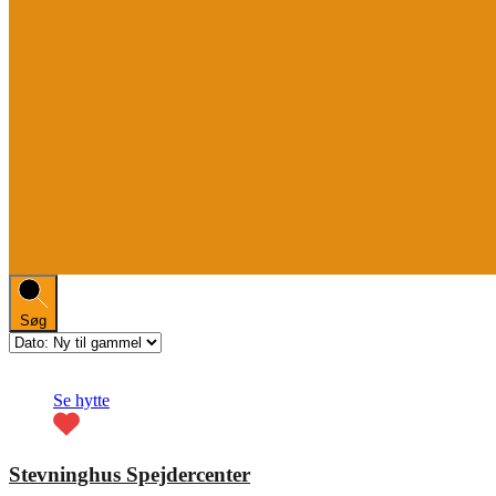
Søg
Fremhævet
Se hytte
Stevninghus Spejdercenter