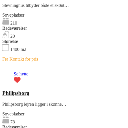
Stevninghus tilbyder både et skønt…
Sovepladser
210
Badeværelser
20
Størrelse
1400
m2
Fra Kontakt for pris
Fremhævet
Se hytte
Philipsborg
Philipsborg lejren ligger i skønne…
Sovepladser
78
Badeværelser