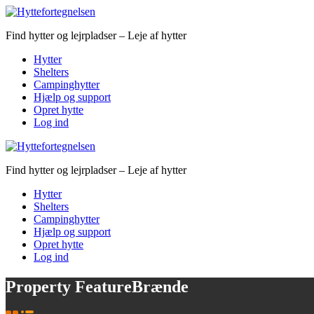
Find hytter og lejrpladser – Leje af hytter
Hytter
Shelters
Campinghytter
Hjælp og support
Opret hytte
Log ind
Find hytter og lejrpladser – Leje af hytter
Hytter
Shelters
Campinghytter
Hjælp og support
Opret hytte
Log ind
Property Feature
Brænde