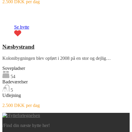
2.500 DKK per dag
Fremhævet
Se hytte
Næsbystrand
Kolonibygningen blev opført i 2008 på en stor og dejlig…
Sovepladser
54
Badeværelser
5
Udlejning
2.500 DKK per dag
/
Find din næste hytte her!