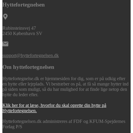
Hyttefortegnelsen
Rubinsteinsvej 47
2450 København SV
support@hyttefortegnelsen.dk
Om hyttefortegnelsen
Hyttefortegnelse.dk er hjemmesiden for dig, som er på udkig efter
en hytte eller lejrplads. Vi bestræber os på, at få så mange hytter ind
på siden som muligt, så du har mulighed for at finde lige netop den
hytte du leder efter.
Klik her for at læse, hvorfor du skal oprette din hytte på
Hyttefortegnelsen.
Hyttefortegnelsen.dk administreres af FDF og KFUM-Spejdernes
Forlag P/S