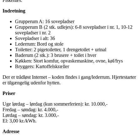
Fiskenæs.
Indretning
Grupperum A: 16 sovepladser
Grupperum B (2 stk. udlejes): 6-8 sovepladser i nr. 1, 10-12
sovepladser i nr. 2
Sovepladser i alt: 36
Lederrum: Bord og stole
Toiletter: 2 pigetoiletter, 1 drengetoilet + urinal
Baderum (2 stk.): 3 brusere + toilet i hver
Køkken: Stort komfur, opvaskemaskine, ovne, køl/frys
Bryggers: Kartoffelskræller
Der er trådløst Internet – koden findes i gang/lederrum. Hjertestarter
er tilgængelig udenfor hytten.
Priser
Uge lørdag – lørdag (kun sommerferien): kr. 10.000,-
Fredag – søndag: kr. 4.000,-
Lørdag – søndag: kr. 3.000,-
El: 3,00 kr./kWh.
Adresse