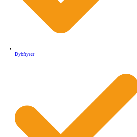
Dybfryser