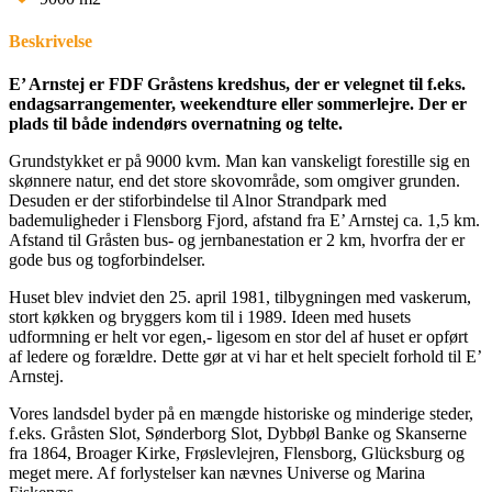
Beskrivelse
E’ Arnstej er FDF Gråstens kredshus, der er velegnet til f.eks.
endagsarrangementer, weekendture eller sommerlejre. Der er
plads til både indendørs overnatning og telte.
Grundstykket er på 9000 kvm. Man kan vanskeligt forestille sig en
skønnere natur, end det store skovområde, som omgiver grunden.
Desuden er der stiforbindelse til Alnor Strandpark med
bademuligheder i Flensborg Fjord, afstand fra E’ Arnstej ca. 1,5 km.
Afstand til Gråsten bus- og jernbanestation er 2 km, hvorfra der er
gode bus og togforbindelser.
Huset blev indviet den 25. april 1981, tilbygningen med vaskerum,
stort køkken og bryggers kom til i 1989. Ideen med husets
udformning er helt vor egen,- ligesom en stor del af huset er opført
af ledere og forældre. Dette gør at vi har et helt specielt forhold til E’
Arnstej.
Vores landsdel byder på en mængde historiske og minderige steder,
f.eks. Gråsten Slot, Sønderborg Slot, Dybbøl Banke og Skanserne
fra 1864, Broager Kirke, Frøslevlejren, Flensborg, Glücksburg og
meget mere. Af forlystelser kan nævnes Universe og Marina