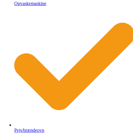
Opvaskemaskine
Pejs/brændeovn