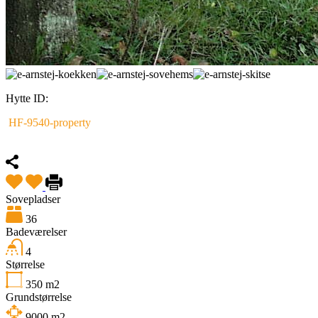
Hytte ID:
HF-9540-property
Fremhævet
Sovepladser
36
Badeværelser
4
Størrelse
350
m2
Grundstørrelse
9000
m2