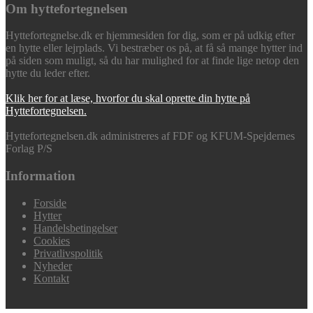
Om hyttefortegnelsen
Hyttefortegnelse.dk er hjemmesiden for dig, som er på udkig efter
en hytte eller lejrplads. Vi bestræber os på, at få så mange hytter ind
på siden som muligt, så du har mulighed for at finde lige netop den
hytte du leder efter.
Klik her for at læse, hvorfor du skal oprette din hytte på
Hyttefortegnelsen.
Hyttefortegnelsen.dk administreres af FDF og KFUM-Spejdernes
Forlag P/S
Information
Forside
Hytter
Handelsbetingelser
Cookies
Privatlivspolitik
Nyheder
Kontakt