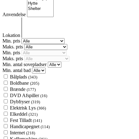
Anvendelse
Lokation
Min. pris
Maks. pris
Min. pris
Maks. pris
Min. antal sovepladser
Min. antal bad
Bålplads
(343)
Boldbane
(205)
Brænde
(177)
DVD Afspiller
(16)
Dybfryser
(319)
Elektrisk Lys
(366)
Elkeddel
(321)
Fest Tilladt
(141)
Handicapegnet
(114)
Internet
(218)
Kaffemaskine