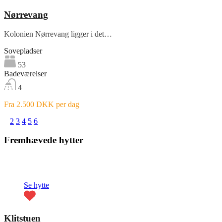
Nørrevang
Kolonien Nørrevang ligger i det…
Sovepladser
53
Badeværelser
4
Fra 2.500 DKK per dag
1
2
3
4
5
6
Fremhævede hytter
Fremhævet
Se hytte
Klitstuen