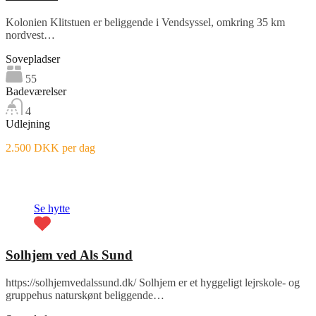
Kolonien Klitstuen er beliggende i Vendsyssel, omkring 35 km
nordvest…
Sovepladser
55
Badeværelser
4
Udlejning
2.500 DKK per dag
Fremhævet
Se hytte
Solhjem ved Als Sund
https://solhjemvedalssund.dk/ Solhjem er et hyggeligt lejrskole- og
gruppehus naturskønt beliggende…