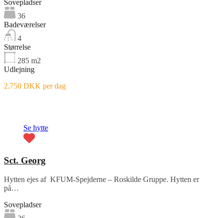
Sovepladser
36
Badeværelser
4
Størrelse
285
m2
Udlejning
2.750 DKK per dag
Fremhævet
Se hytte
Sct. Georg
Hytten ejes af KFUM-Spejderne – Roskilde Gruppe. Hytten er
på…
Sovepladser