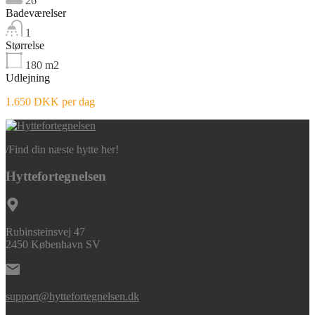
26
Badeværelser
1
Størrelse
180
m2
Udlejning
1.650 DKK per dag
/
Find din næste hytte her!
Hyttefortegnelsen
Rubinsteinsvej 47
2450 København SV
support@hyttefortegnelsen.dk