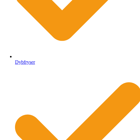
Dybfryser