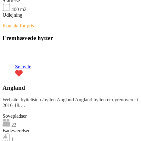
Størrelse
400
m2
Udlejning
Kontakt for pris
Fremhævede hytter
Fremhævet
Se hytte
Angland
Website: hyttelisten /hytten Angland Angland hytten er nyrenoveret i
2016-18.…
Sovepladser
22
Badeværelser
1