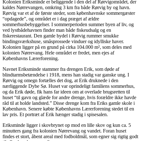
Kolonien Eriksminde er beliggende i den del af Rørvigområdet, der
kaldes Nørrevangen, omkring 3 km fra både Rørvig by og havn.
Rørvig var et af de første steder, som københavnske sommergæster
“opdagede”, og området er i dag præget af ældre
sommerhusbebyggelser. I sommerperioden summer byen af liv, og
ved lystbådehavnen finder man både fiskeudsalg og en
fiskerestaurant. Den gamle bydel i Rørvig rummer smukke
bindingsværkshuse, småsprossede vinduer og idylliske haver.
Kolonien ligger på en grund på cirka 104.000 m², som deles med
kolonien Nørrevang. Hele området er fredet, men ejes af
Københavns Lærerforening.
Navnet Eriksminde stammer fra drengen Erik, som døde af
blindtarmsbetændelse i 1918, mens han stadig var ganske ung. I
Rørvig og omegn fortælles det dog, at Erik druknede i den
nærliggende Dybe Sø. Huset var oprindeligt familiens sommerhus,
og da Erik døde, fik hans far ideen om at overlade brugsretten til
huset “til gavn og glæde for andre drenge, hvis forældre ikke havde
råd til at holde landsted.” Disse drenge kom fra Eriks gamle skole i
København. Senere købte Københavns Lærerforening stedet til en
lav pris. Et portræt af Erik hænger stadig i spisesalen.
Eriksminde ligger i skovbrynet op mod en lille skov og kun ca. 5
minutters gang fra kolonien Nørrevang og vandet. Foran huset
findes et stort, åbent areal med fodboldmål, som egner sig rigtig godt