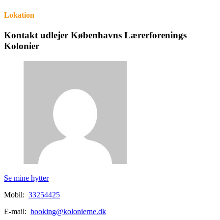
Lokation
Kontakt udlejer Københavns Lærerforenings
Kolonier
Se mine hytter
Mobil:
33254425
E-mail:
booking@kolonierne.dk