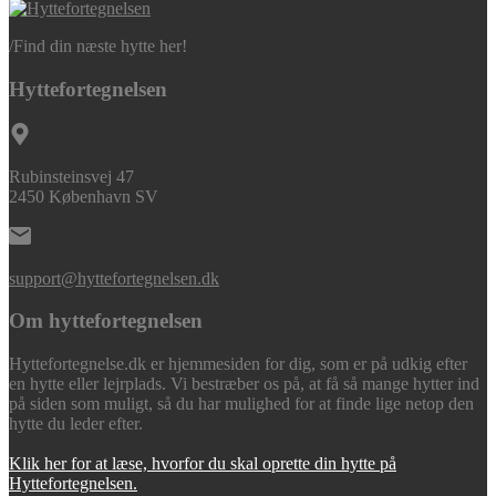
/
Find din næste hytte her!
Hyttefortegnelsen
Rubinsteinsvej 47
2450 København SV
support@hyttefortegnelsen.dk
Om hyttefortegnelsen
Hyttefortegnelse.dk er hjemmesiden for dig, som er på udkig efter
en hytte eller lejrplads. Vi bestræber os på, at få så mange hytter ind
på siden som muligt, så du har mulighed for at finde lige netop den
hytte du leder efter.
Klik her for at læse, hvorfor du skal oprette din hytte på
Hyttefortegnelsen.