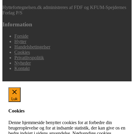
Hyttefortegnelsen.dk administreres af FDF og KFUM-Spejdernes
Forlag P/S
Information
Forside
Hytter
Handelsbetingelser
Cookies
Privatlivspolitik
Nyheder
Kontakt
Luk
Cookies
Denne hjemmeside benytter cookies for at forbedre din
brugeroplevelse og for at indsamle statistik, der kan give os en
bedre indsigt i sidens anvendelse. Nødvendige cookies