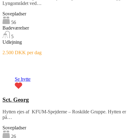
Lyngområdet ved…
Sovepladser
56
Badeværelser
5
Udlejning
2.500 DKK per dag
Fremhævet
Se hytte
Sct. Georg
Hytten ejes af KFUM-Spejderne – Roskilde Gruppe. Hytten er
på…
Sovepladser
26