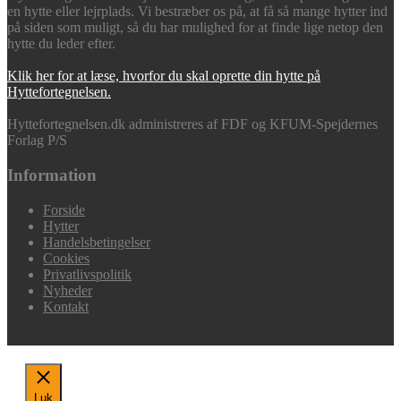
en hytte eller lejrplads. Vi bestræber os på, at få så mange hytter ind
på siden som muligt, så du har mulighed for at finde lige netop den
hytte du leder efter.
Klik her for at læse, hvorfor du skal oprette din hytte på
Hyttefortegnelsen.
Hyttefortegnelsen.dk administreres af FDF og KFUM-Spejdernes
Forlag P/S
Information
Forside
Hytter
Handelsbetingelser
Cookies
Privatlivspolitik
Nyheder
Kontakt
Luk