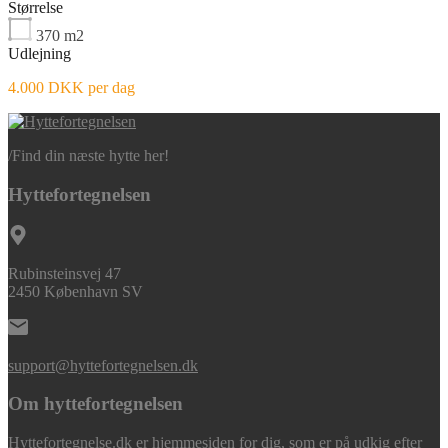
Størrelse
370
m2
Udlejning
4.000 DKK per dag
/
Find din næste hytte her!
Hyttefortegnelsen
Rubinsteinsvej 47
2450 København SV
support@hyttefortegnelsen.dk
Om hyttefortegnelsen
Hyttefortegnelse.dk er hjemmesiden for dig, som er på udkig efter