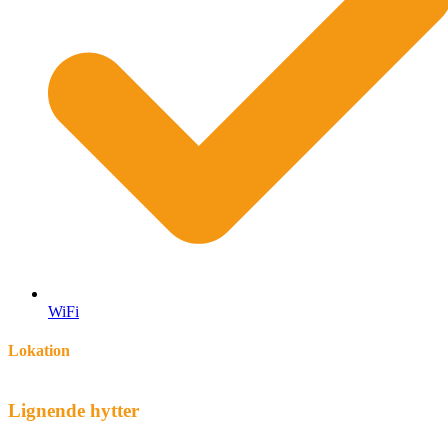
WiFi
Lokation
Leaflet
| ©
OpenStreetMap
contributors
+
Lignende hytter
−