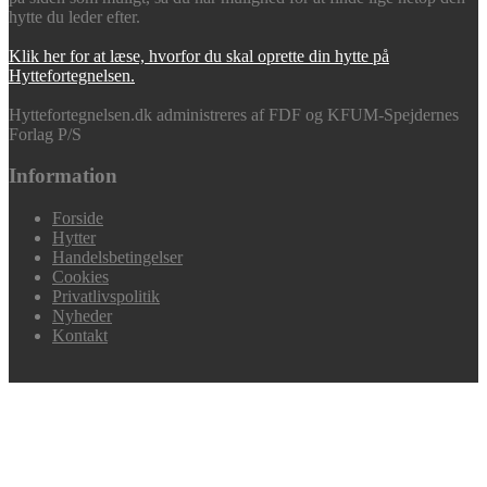
hytte du leder efter.
Klik her for at læse, hvorfor du skal oprette din hytte på
Hyttefortegnelsen.
Hyttefortegnelsen.dk administreres af FDF og KFUM-Spejdernes
Forlag P/S
Information
Forside
Hytter
Handelsbetingelser
Cookies
Privatlivspolitik
Nyheder
Kontakt