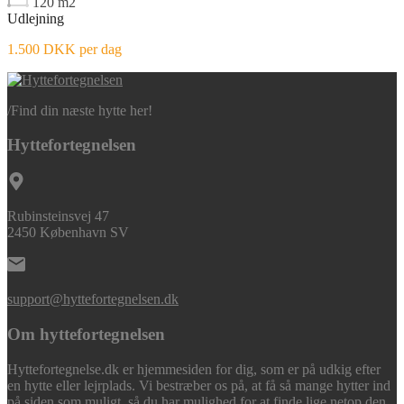
120
m2
Udlejning
1.500 DKK per dag
/
Find din næste hytte her!
Hyttefortegnelsen
Rubinsteinsvej 47
2450 København SV
support@hyttefortegnelsen.dk
Om hyttefortegnelsen
Hyttefortegnelse.dk er hjemmesiden for dig, som er på udkig efter
en hytte eller lejrplads. Vi bestræber os på, at få så mange hytter ind
på siden som muligt, så du har mulighed for at finde lige netop den