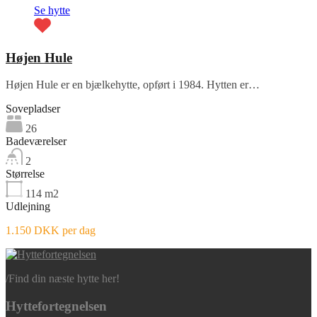
Se hytte
Højen Hule
Højen Hule er en bjælkehytte, opført i 1984. Hytten er…
Sovepladser
26
Badeværelser
2
Størrelse
114
m2
Udlejning
1.150 DKK per dag
/
Find din næste hytte her!
Hyttefortegnelsen