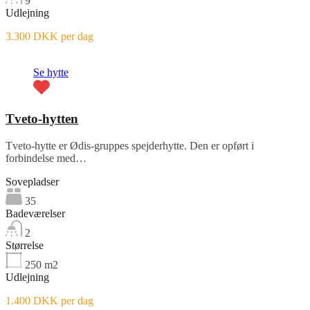
9
Udlejning
3.300 DKK per dag
Se hytte
Tveto-hytten
Tveto-hytte er Ødis-gruppes spejderhytte. Den er opført i
forbindelse med…
Sovepladser
35
Badeværelser
2
Størrelse
250
m2
Udlejning
1.400 DKK per dag