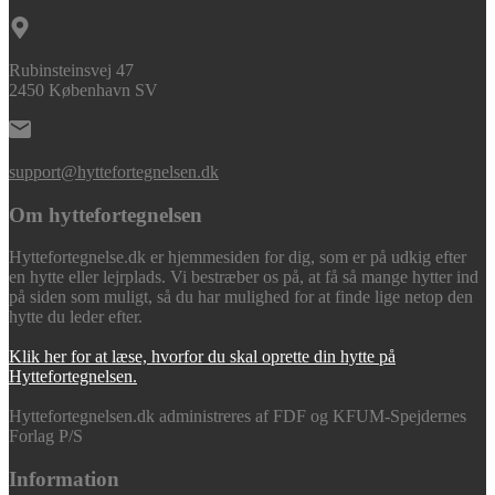
Rubinsteinsvej 47
2450 København SV
support@hyttefortegnelsen.dk
Om hyttefortegnelsen
Hyttefortegnelse.dk er hjemmesiden for dig, som er på udkig efter
en hytte eller lejrplads. Vi bestræber os på, at få så mange hytter ind
på siden som muligt, så du har mulighed for at finde lige netop den
hytte du leder efter.
Klik her for at læse, hvorfor du skal oprette din hytte på
Hyttefortegnelsen.
Hyttefortegnelsen.dk administreres af FDF og KFUM-Spejdernes
Forlag P/S
Information