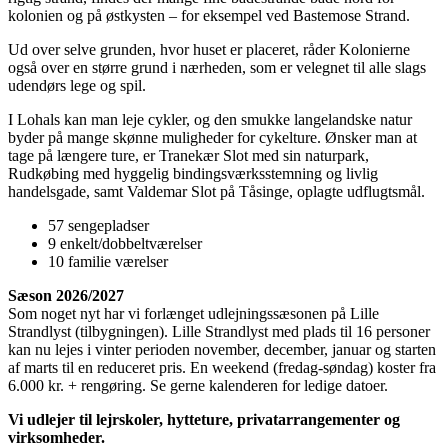
kolonien og på østkysten – for eksempel ved Bastemose Strand.
Ud over selve grunden, hvor huset er placeret, råder Kolonierne
også over en større grund i nærheden, som er velegnet til alle slags
udendørs lege og spil.
I Lohals kan man leje cykler, og den smukke langelandske natur
byder på mange skønne muligheder for cykelture. Ønsker man at
tage på længere ture, er Tranekær Slot med sin naturpark,
Rudkøbing med hyggelig bindingsværksstemning og livlig
handelsgade, samt Valdemar Slot på Tåsinge, oplagte udflugtsmål.
57 sengepladser
9 enkelt/dobbeltværelser
10 familie værelser
Sæson 2026/2027
Som noget nyt har vi forlænget udlejningssæsonen på Lille
Strandlyst (tilbygningen). Lille Strandlyst med plads til 16 personer
kan nu lejes i vinter perioden november, december, januar og starten
af marts til en reduceret pris. En weekend (fredag-søndag) koster fra
6.000 kr. + rengøring. Se gerne kalenderen for ledige datoer.
Vi udlejer til lejrskoler, hytteture, privatarrangementer og
virksomheder.