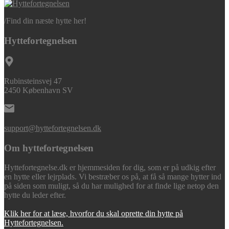
/
Find din næste hytte her!
Hyttefortegnelsen
Rubinsteinsvej 47
2450 København SV
support@hyttefortegnelsen.dk
Om hyttefortegnelsen
Hyttefortegnelse.dk er hjemmesiden for dig, som er på udkig efter
en hytte eller lejrplads. Vi bestræber os på, at få så mange hytter ind
på siden som muligt, så du har mulighed for at finde lige netop den
hytte du leder efter.
Klik her for at læse, hvorfor du skal oprette din hytte på
Hyttefortegnelsen.