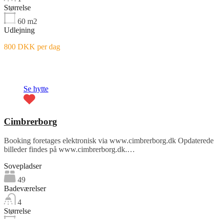
Størrelse
60
m2
Udlejning
800 DKK per dag
Fremhævet
Se hytte
Cimbrerborg
Booking foretages elektronisk via www.cimbrerborg.dk Opdaterede
billeder findes på www.cimbrerborg.dk.…
Sovepladser
49
Badeværelser
4
Størrelse