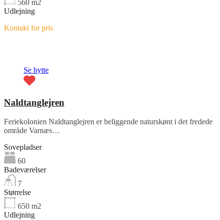
560
m2
Udlejning
Kontakt for pris
Fremhævet
Se hytte
Naldtanglejren
Feriekolonien Naldtanglejren er beliggende naturskønt i det fredede
område Varnæs…
Sovepladser
60
Badeværelser
7
Størrelse
650
m2
Udlejning