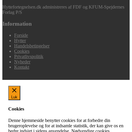
Hyttefortegnelsen.dk administreres af FDF og KFUM-Spejdernes
Forlag P/S
Information
Forside
Hytter
Handelsbetingelser
Cookies
Privatlivspolitik
Nyheder
Kontakt
Luk
Cookies
Denne hjemmeside benytter cookies for at forbedre din
brugeroplevelse og for at indsamle statistik, der kan give os en
bedre indsigt i sidens anvendelse. Nødvendige cookies