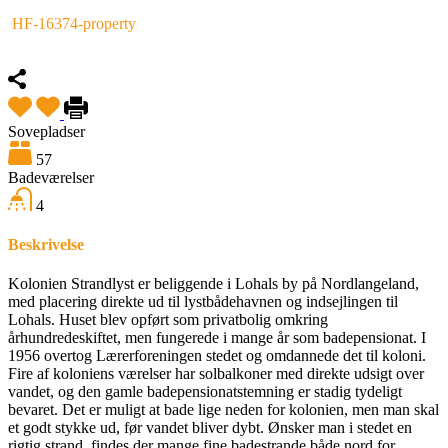
HF-16374-property
Fremhævet
Sovepladser
57
Badeværelser
4
Beskrivelse
Kolonien Strandlyst er beliggende i Lohals by på Nordlangeland,
med placering direkte ud til lystbådehavnen og indsejlingen til
Lohals. Huset blev opført som privatbolig omkring
århundredeskiftet, men fungerede i mange år som badepensionat. I
1956 overtog Lærerforeningen stedet og omdannede det til koloni.
Fire af koloniens værelser har solbalkoner med direkte udsigt over
vandet, og den gamle badepensionatstemning er stadig tydeligt
bevaret. Det er muligt at bade lige neden for kolonien, men man skal
et godt stykke ud, før vandet bliver dybt. Ønsker man i stedet en
rigtig strand, findes der mange fine badestrande både nord for