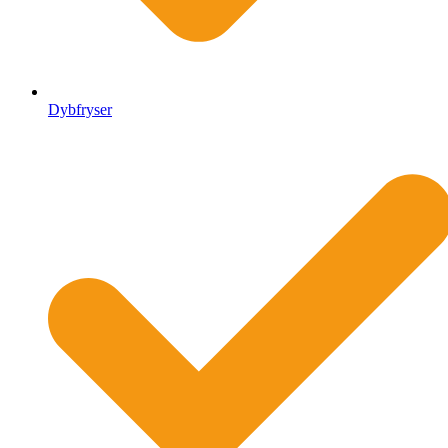
Dybfryser