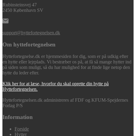
Rubinsteinsvej 47
2450 København SV
support@hyttefortegnelsen.dk
Om hyttefortegnelsen
Hyttefortegnelse.dk er hjemmesiden for dig, som er på udkig efter
en hytte eller lejrplads. Vi bestræber os på, at få så mange hytter ind
på siden som muligt, så du har mulighed for at finde lige netop den
hytte du leder efter.
Klik her for at læse, hvorfor du skal oprette din hytte på
Hyttefortegnelsen.
Hyttefortegnelsen.dk administreres af FDF og KFUM-Spejdernes
Forlag P/S
Information
Forside
Hytter