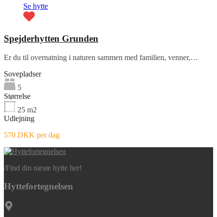
Se hytte
Spejderhytten Grunden
Er du til overnatning i naturen sammen med familien, venner,…
Sovepladser
5
Størrelse
25
m2
Udlejning
570 DKK per dag
/
Find din næste hytte her!
Hyttefortegnelsen