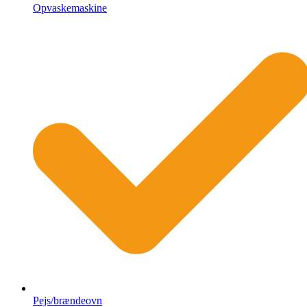
Opvaskemaskine
Pejs/brændeovn