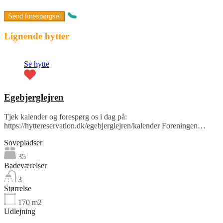
Lignende hytter
Se hytte
Egebjerglejren
Tjek kalender og forespørg os i dag på:
https://hyttereservation.dk/egebjerglejren/kalender Foreningen…
Sovepladser
35
Badeværelser
3
Størrelse
170
m2
Udlejning