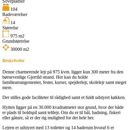
Sovepladser
104
Badeværelser
14
Størrelse
975
m2
Grundstørrelse
30000
m2
Beskrivelse
Denne charmerende lejr på 975 kvm. ligger kun 300 meter fra den
børnevenlige Gjerrild strand. Her kan du holde
familiearrangementer, fester, kurser, spejderlejr, skolelejr samt meget
mere.
Der stilles gode faciliteter til rådighed samt et fuldt udstyret køkken.
Hytten ligger på en 30.000 kvadratmeter stor grund, hvor der både
er plads til boldspil samt teltlejr. Om du er til bål, badning, fiskeri
eller gåture, så er der rig mulighed for det hele her.
Lejren er udstyret med 13 toiletter og 14 baderum hvoraf 6 er