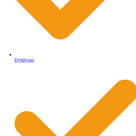
Dybfryser