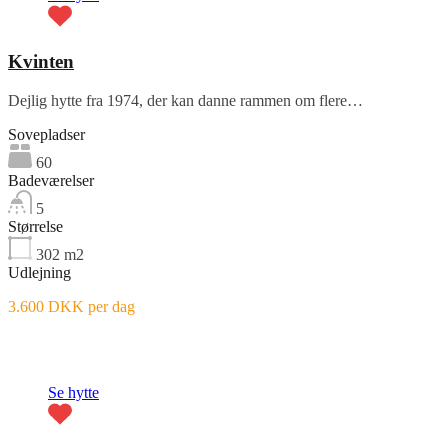
Kvinten
Dejlig hytte fra 1974, der kan danne rammen om flere…
Sovepladser
60
Badeværelser
5
Størrelse
302
m2
Udlejning
3.600 DKK per dag
Fremhævet
Se hytte