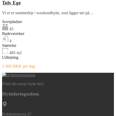
Tolv Ege
Vi er er sommerlejr / weekendhytte, som ligger tæt på…
Sovepladser
45
Badeværelser
4
Størrelse
485
m2
Udlejning
2.300 DKK per dag
/
Find din næste hytte her!
Hyttefortegnelsen
Rubinsteinsvej 47