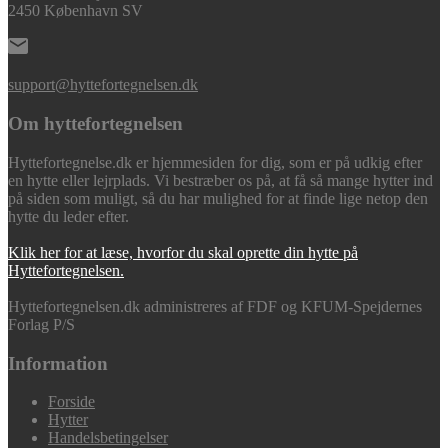
2450 København SV
support@hyttefortegnelsen.dk
Om hyttefortegnelsen
Hyttefortegnelse.dk er hjemmesiden for dig, som er på udkig efter
en hytte eller lejrplads. Vi bestræber os på, at få så mange hytter ind
på siden som muligt, så du har mulighed for at finde lige netop den
hytte du leder efter.
Klik her for at læse, hvorfor du skal oprette din hytte på
Hyttefortegnelsen.
Hyttefortegnelsen.dk administreres af FDF og KFUM-Spejdernes
Forlag P/S
Information
Forside
Hytter
Handelsbetingelser