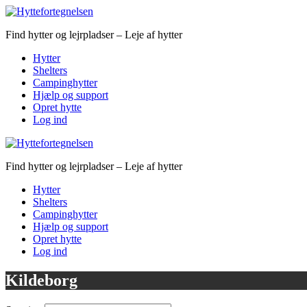
Find hytter og lejrpladser – Leje af hytter
Hytter
Shelters
Campinghytter
Hjælp og support
Opret hytte
Log ind
Find hytter og lejrpladser – Leje af hytter
Hytter
Shelters
Campinghytter
Hjælp og support
Opret hytte
Log ind
Kildeborg