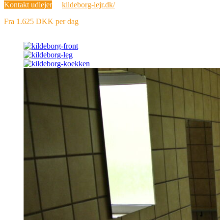
Kontakt udlejer
kildeborg-lejr.dk/
Fra 1.625 DKK per dag