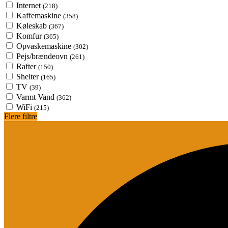
Internet
(218)
Kaffemaskine
(358)
Køleskab
(367)
Komfur
(365)
Opvaskemaskine
(302)
Pejs/brændeovn
(261)
Rafter
(150)
Shelter
(165)
TV
(39)
Varmt Vand
(362)
WiFi
(215)
Flere filtre