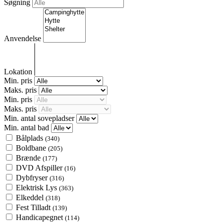
Søgning
Anvendelse
Lokation
Min. pris
Maks. pris
Min. pris
Maks. pris
Min. antal sovepladser
Min. antal bad
Bålplads
(340)
Boldbane
(205)
Brænde
(177)
DVD Afspiller
(16)
Dybfryser
(316)
Elektrisk Lys
(363)
Elkeddel
(318)
Fest Tilladt
(139)
Handicapegnet
(114)