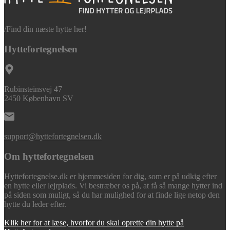
/
Find din næste hytte her!
Hyttefortegnelsen
Rubinsteinsvej 47
2450 København SV
support@hyttefortegnelsen.dk
Om hyttefortegnelsen
Hyttefortegnelse.dk er hjemmesiden for dig, som er på udkig efter
en hytte eller lejrplads. Vi bestræber os på, at få så mange hytter ind
på siden som muligt, så du har mulighed for at finde lige netop den
hytte du leder efter.
Klik her for at læse, hvorfor du skal oprette din hytte på