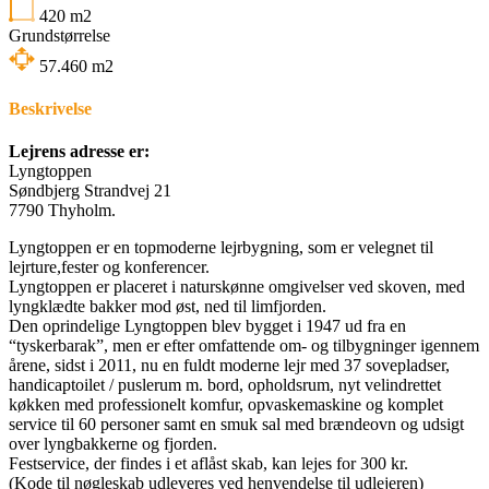
420
m2
Grundstørrelse
57.460
m2
Beskrivelse
Lejrens adresse er:
Lyngtoppen
Søndbjerg Strandvej 21
7790 Thyholm.
Lyngtoppen er en topmoderne lejrbygning, som er velegnet til
lejrture,fester og konferencer.
Lyngtoppen er placeret i naturskønne omgivelser ved skoven, med
lyngklædte bakker mod øst, ned til limfjorden.
Den oprindelige Lyngtoppen blev bygget i 1947 ud fra en
“tyskerbarak”, men er efter omfattende om- og tilbygninger igennem
årene, sidst i 2011, nu en fuldt moderne lejr med 37 sovepladser,
handicaptoilet / puslerum m. bord, opholdsrum, nyt velindrettet
køkken med professionelt komfur, opvaskemaskine og komplet
service til 60 personer samt en smuk sal med brændeovn og udsigt
over lyngbakkerne og fjorden.
Festservice, der findes i et aflåst skab, kan lejes for 300 kr.
(Kode til nøgleskab udleveres ved henvendelse til udlejeren)