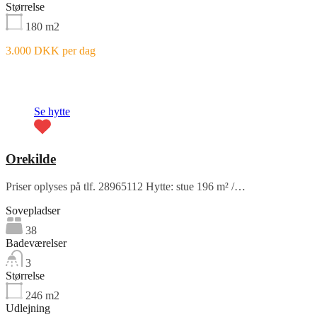
Størrelse
180
m2
3.000 DKK per dag
Fremhævet
Se hytte
Orekilde
Priser oplyses på tlf. 28965112 Hytte: stue 196 m² /…
Sovepladser
38
Badeværelser
3
Størrelse
246
m2
Udlejning