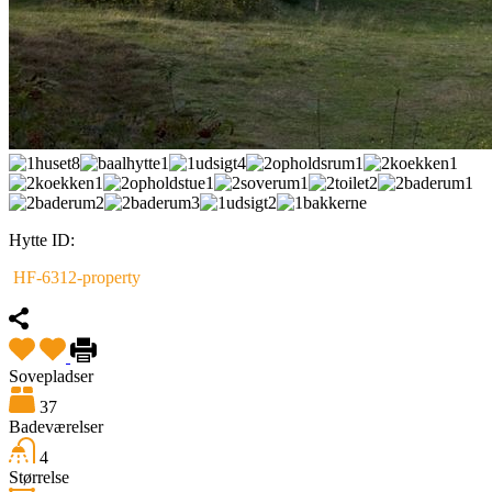
Hytte ID:
HF-6312-property
Sovepladser
37
Badeværelser
4
Størrelse