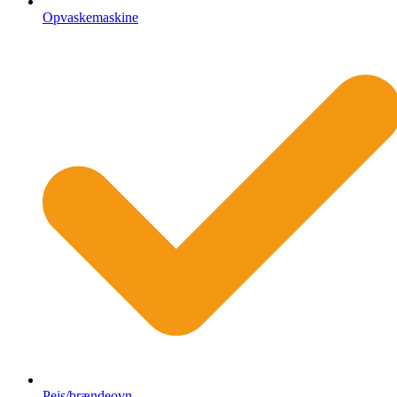
Opvaskemaskine
Pejs/brændeovn