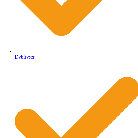
Dybfryser