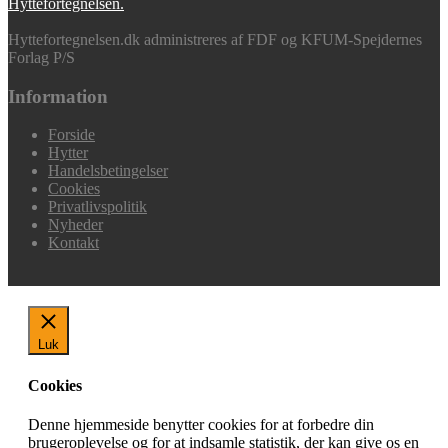
Hyttefortegnelsen.
Hyttefortegnelsen.dk administreres af FDF og KFUM-Spejdernes
Forlag P/S
Information
Forside
Hytter
Handelsbetingelser
Cookies
Privatlivspolitik
Nyheder
Kontakt
Luk
Cookies
Denne hjemmeside benytter cookies for at forbedre din
brugeroplevelse og for at indsamle statistik, der kan give os en